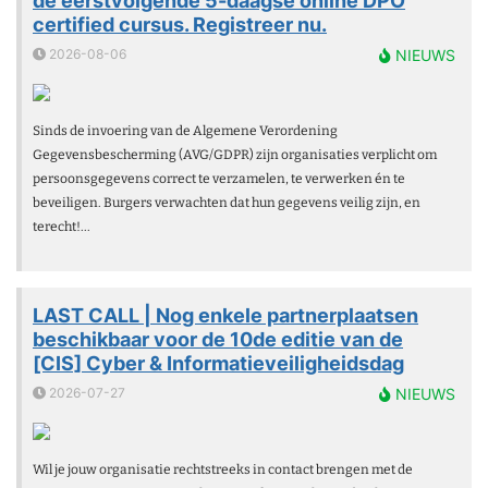
de eerstvolgende 5-daagse online DPO
certified cursus. Registreer nu.
2026-08-06
NIEUWS
Sinds de invoering van de Algemene Verordening
Gegevensbescherming (AVG/GDPR) zijn organisaties verplicht om
persoonsgegevens correct te verzamelen, te verwerken én te
beveiligen. Burgers verwachten dat hun gegevens veilig zijn, en
terecht!...
LAST CALL | Nog enkele partnerplaatsen
beschikbaar voor de 10de editie van de
[CIS] Cyber & Informatieveiligheidsdag
2026-07-27
NIEUWS
Wil je jouw organisatie rechtstreeks in contact brengen met de