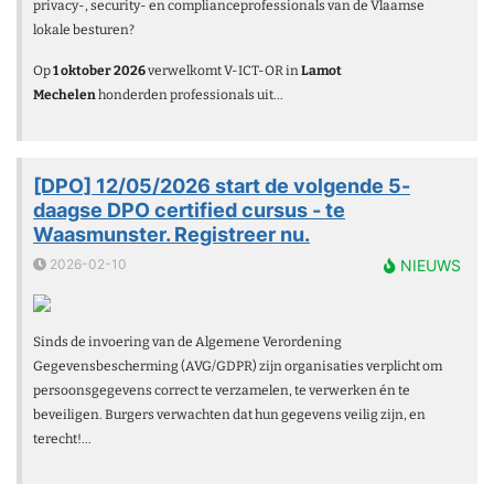
privacy-, security- en complianceprofessionals van de Vlaamse
lokale besturen?
Op
1 oktober 2026
verwelkomt V-ICT-OR in
Lamot
Mechelen
honderden professionals uit...
[DPO] 12/05/2026 start de volgende 5-
daagse DPO certified cursus - te
Waasmunster. Registreer nu.
2026-02-10
NIEUWS
Sinds de invoering van de Algemene Verordening
Gegevensbescherming (AVG/GDPR) zijn organisaties verplicht om
persoonsgegevens correct te verzamelen, te verwerken én te
beveiligen. Burgers verwachten dat hun gegevens veilig zijn, en
terecht!...