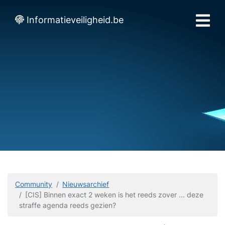
Informatieveiligheid.be
Community
Nieuwsarchief
[CIS] Binnen exact 2 weken is het reeds zover ... deze
straffe agenda reeds gezien?