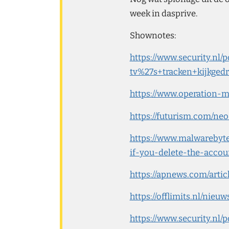
week in dasprive.
Shownotes:
https://www.security.nl/
tv%27s+tracken+kijkged
https://www.operation-
https://futurism.com/n
https://www.malwarebyt
if-you-delete-the-accou
https://apnews.com/arti
https://offlimits.nl/nieu
https://www.security.n