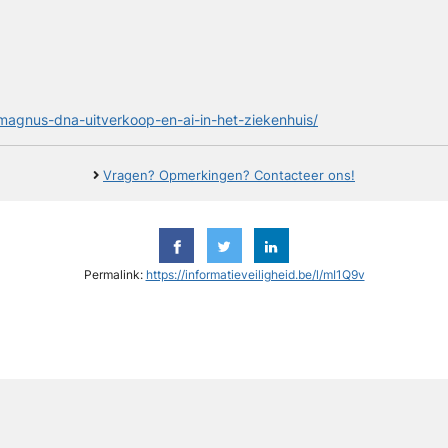
-magnus-dna-uitverkoop-en-ai-in-het-ziekenhuis/
Vragen? Opmerkingen? Contacteer ons!
Permalink:
https://informatieveiligheid.be/l/mI1Q9v
y