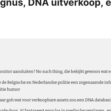
gnus, DNA uitverkoop, en
tor aansluiten? No such thing, die bekijkt gewoon wat e
 de Belgische en Nederlandse politie een zogenaamde info
litie humor
 maar goh wat voor verkoopbare assets zou een DNA datab
oude doos, AI fantaseert erop los in medische verslagen, e