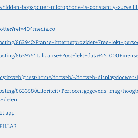
/hidden-bopspotter-microphone-is-constantly-surveilli
potter?ref=404media.co
/posting/863942/Franse+internetprovider+Free+lekt+pers
l/posting/863976/Italiaanse+Post+lekt+data+25_000+men
vacy.it/web/guest/home/docweb/-/docweb-display/docweb
l/posting/863358/Autoriteit+Persoonsgegevens+mag+hoog
s+delen
lit.app
/PILLAR