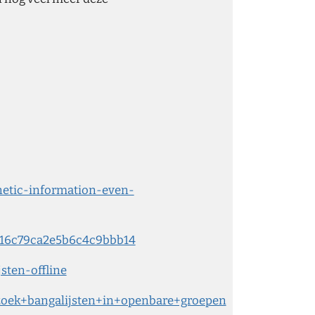
netic-information-even-
5fa16c79ca2e5b6c4c9bbb14
jsten-offline
rzoek+bangalijsten+in+openbare+groepen