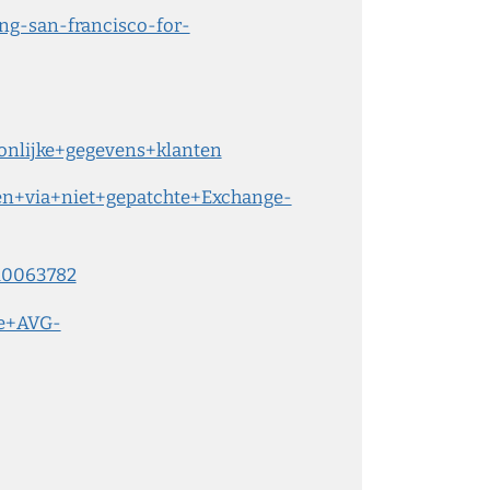
ng-san-francisco-for-
oonlijke+gegevens+klanten
sen+via+niet+gepatchte+Exchange-
/10063782
te+AVG-