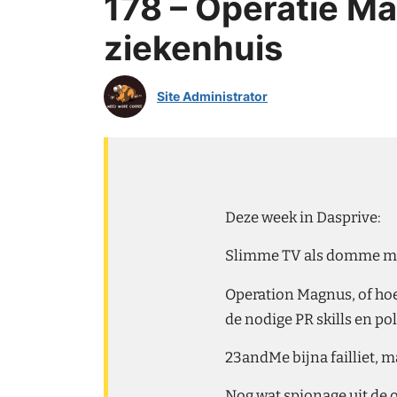
178 – Operatie Ma
ziekenhuis
Site Administrator
Deze week in Dasprive:
Slimme TV als domme moni
Operation Magnus, of hoe
de nodige PR skills en po
23andMe bijna failliet,
Nog wat spionage uit de 