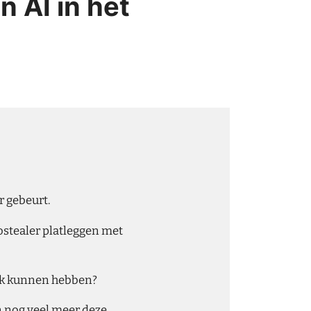
 AI in het
r gebeurt.
stealer platleggen met
ank kunnen hebben?
n nog veel meer deze