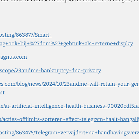
posting/863877/Smart-
rag+ook+bij+%27dom%27+gebruik+als+externe+display
magnus.com
eoscope/23andme-bankruptcy-dna-privacy
es.com/blog/news/2024/10/23andme-will-retain-your-ge
nt
cle/ai-artificial-intelligence-health-business-90020cdf
ws/acties-offlimits-sorteren-effect-telegram-haalt-bangali
l/posting/863475/Telegram+verwijdert+na+handhavingsve