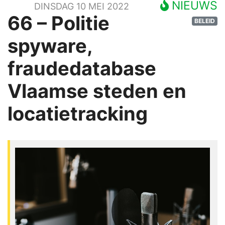
NIEUWS
DINSDAG 10 MEI 2022
66 – Politie
BELEID
spyware,
fraudedatabase
Vlaamse steden en
locatietracking