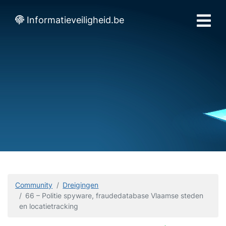
Informatieveiligheid.be
Community
Dreigingen
66 – Politie spyware, fraudedatabase Vlaamse steden
en locatietracking