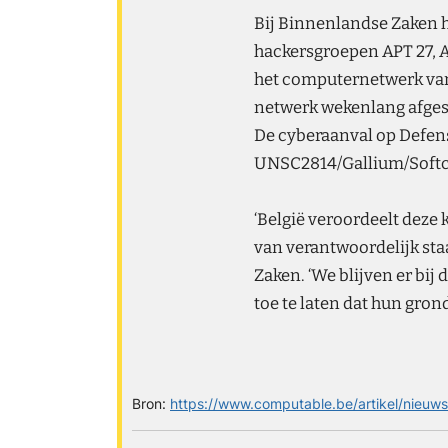
Bij Binnenlandse Zaken h
hackersgroepen APT 27, 
het computernetwerk van 
netwerk wekenlang afgesl
De cyberaanval op Defensi
UNSC2814/Gallium/Softce
‘België veroordeelt deze
van verantwoordelijk staa
Zaken. ‘We blijven er bi
toe te laten dat hun gron
Bron:
https://www.computable.be/artikel/nieuw