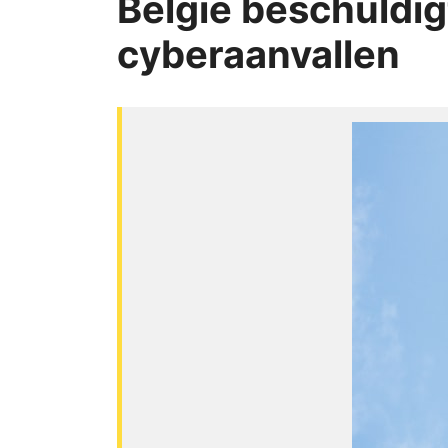
België beschuldi
cyberaanvallen