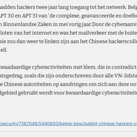
adden hackers twee jaar lang toegang tot het netwerk. Belg
APT 30 en APT 31 van 'de complexe, geavanceerde en doelb
Binnenlandse Zaken in mei vorig jaar.Door de cyberaanval
oten van het internet en was het mailverkeer met de bui
e zou dan weer te linken zijn aan het Chinese hackerscoll
ll.
 kwaadaardige cyberactiviteiten met klem, die in contradic
tsgedrag, zoals die zijn onderschreven door alle VN-lidsta
j de Chinese autoriteiten op aandringen om zich aan deze n
dgebied gebruikt wordt voor kwaardaardige cyberactiviteite
s/security/7387048/5440850/belgie-beschuldigt-chinese-hackers-v