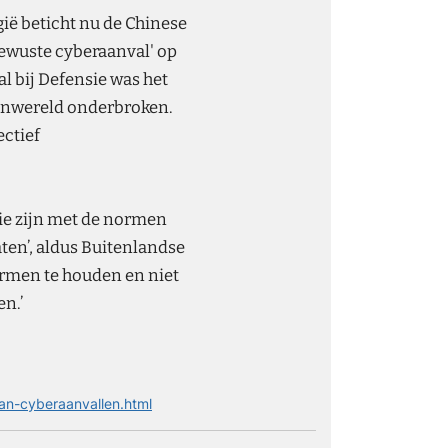
ië beticht nu de Chinese
ewuste cyberaanval' op
 bij Defensie was het
tenwereld onderbroken.
ectief
tie zijn met de normen
ten’, aldus Buitenlandse
ormen te houden en niet
n.’
an-cyberaanvallen.html