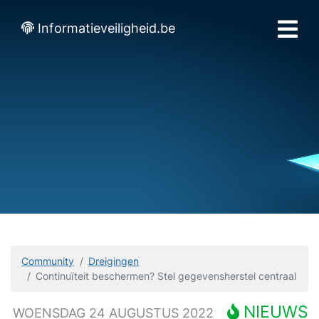
Informatieveiligheid.be
Community
Dreigingen
Continuïteit beschermen? Stel gegevensherstel centraal
NIEUWS
WOENSDAG 24 AUGUSTUS 2022