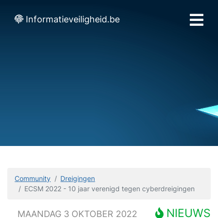
Informatieveiligheid.be
Community
Dreigingen
ECSM 2022 - 10 jaar verenigd tegen cyberdreigingen
NIEUWS
MAANDAG 3 OKTOBER 2022