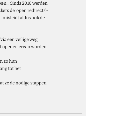
iken… Sinds 2018 werden
ers de ‘open redirects’-
 misleidt aldus ook de
via een veilige weg’
 het openen ervan worden
en zo hun
ang tot het
at ze de nodige stappen