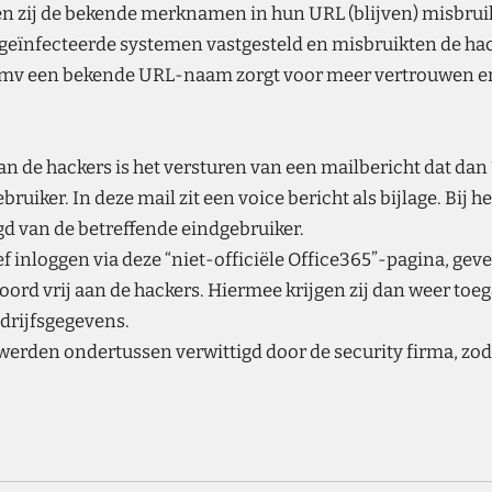
n zij de bekende merknamen in hun URL (blijven) misbru
 geïnfecteerde systemen vastgesteld en misbruikten de hack
 dmv een bekende URL-naam zorgt voor meer vertrouwen en
an de hackers is het versturen van een mailbericht dat dan ‘
ruiker. In deze mail zit een voice bericht als bijlage. Bij
d van de betreffende eindgebruiker.
f inloggen via deze “niet-officiële Office365”-pagina, gev
rd vrij aan de hackers. Hiermee krijgen zij dan weer toeg
edrijfsgegevens.
werden ondertussen verwittigd door de security firma, zod