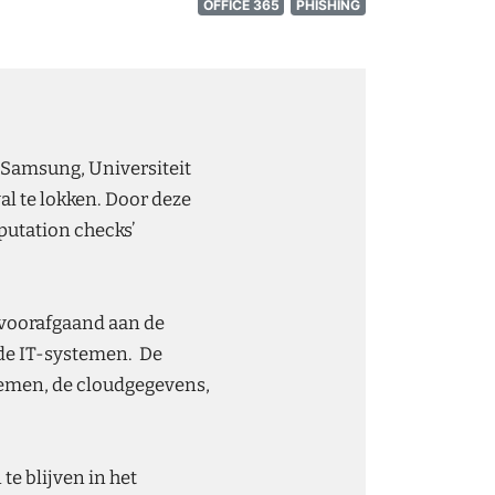
OFFICE 365
PHISHING
Samsung, Universiteit
al te lokken. Door deze
putation checks’
 voorafgaand aan de
nde IT-systemen. De
stemen, de cloudgegevens,
e blijven in het