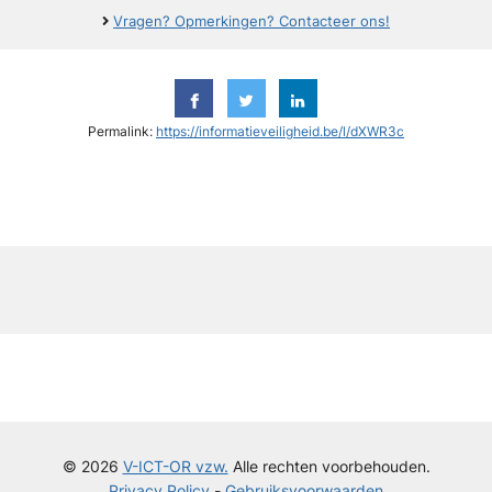
Vragen? Opmerkingen? Contacteer ons!
Permalink:
https://informatieveiligheid.be/l/dXWR3c
y
© 2026
V-ICT-OR vzw.
Alle rechten voorbehouden.
Privacy Policy
-
Gebruiksvoorwaarden