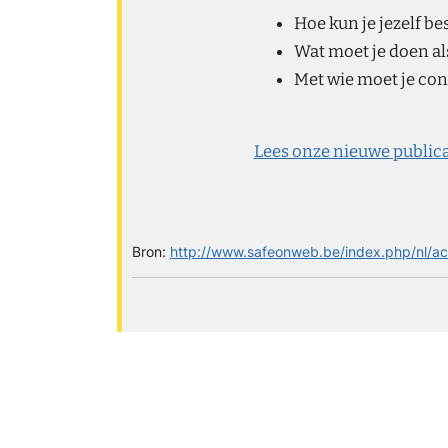
Hoe kun je jezelf b
Wat moet je doen als
Met wie moet je con
Lees onze nieuwe publica
Bron:
http://www.safeonweb.be/index.php/nl/act