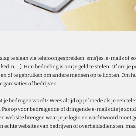
lag te slaan via telefoongesprekken, sms’jes, e-mails of s
edIn, ...). Hun bedoeling is om je geld te stelen. Of om je 
n of te gebruiken om andere mensen op te lichten. Om hu
organisaties of bedrijven.
je bedrogen wordt? Wees altijd op je hoede als je een tele
Pas op voor bedreigende of dringende e-mails die je zond
een website brengen waar je je login en wachtwoord moet g
n echte websites van bedrijven of overheidsdiensten, maar 