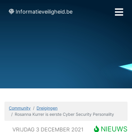
Informatieveiligheid.be
Community
Dreigingen
Rosanna Kurrer is eerste Cyber Security Personality
NIEUWS
VRIJDAG 3 DECEMBER 2021