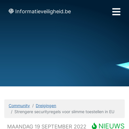
Informatieveiligheid.be
Community
Dreigingen
Strengere securityregels voor slimme toestellen in EU
NIEUWS
MAANDAG 19 SEPTEMBER 2022